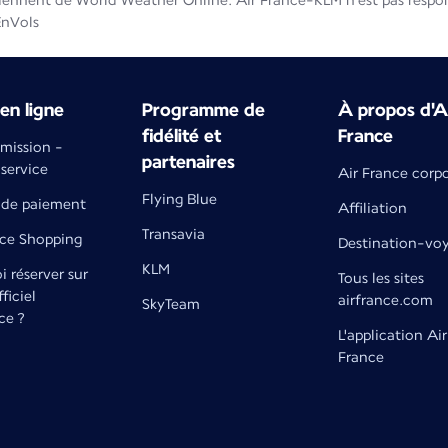
iennent de World Weather Online. Air France-KLM n'est pas respons
EnVols
en ligne
Programme de
À propos d'A
fidélité et
France
émission -
partenaires
 service
Air France corp
Flying Blue
de paiement
Affiliation
Transavia
nce Shopping
Destination-vo
KLM
 réserver sur
Tous les sites
fficiel
airfrance.com
SkyTeam
ce ?
L'application Air
France