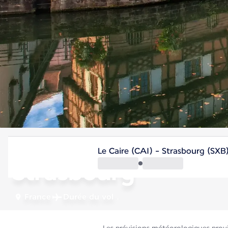
France
Le Caire (CAI) - Strasbourg (SXB
Strasbourg
France
Durée du vol