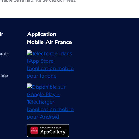
able de la fiabilité de ces données.
ir
Application
Mobile Air France
orate
yage