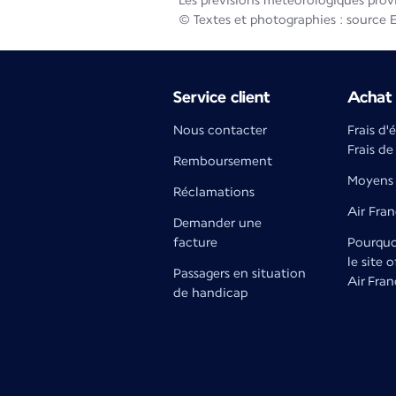
Les prévisions météorologiques prov
© Textes et photographies : source 
Service client
Achat 
Nous contacter
Frais d'
Frais de
Remboursement
Moyens 
Réclamations
Air Fra
Demander une
facture
Pourquoi
le site o
Passagers en situation
Air Fran
de handicap