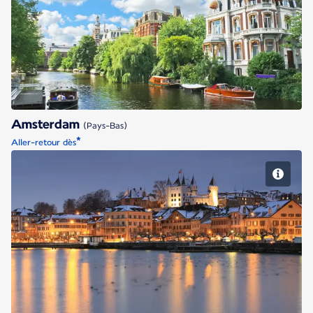
Amsterdam
Amsterdam
(Pays-Bas)
*
Aller-retour dès
Genève