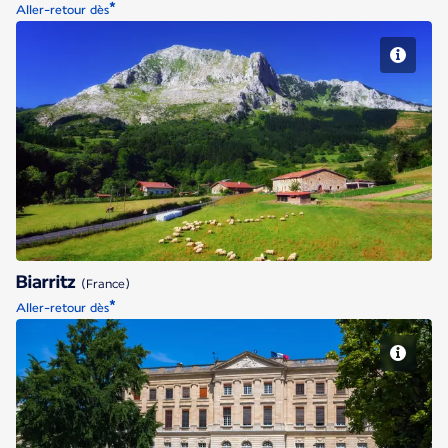
*
Aller-retour dès
Biarritz
Biarritz
(France)
*
Aller-retour dès
Bordeaux