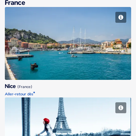
France
Nice
Nice
(France)
*
Aller-retour dès
Paris