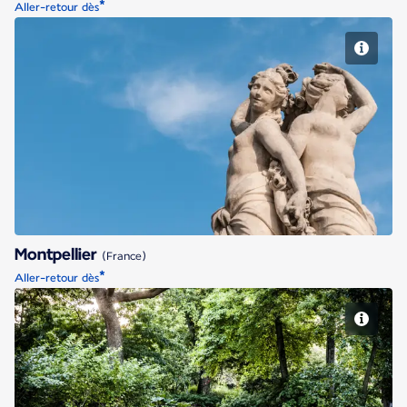
*
Aller-retour dès
Montpellier
Montpellier
(France)
*
Aller-retour dès
Nantes