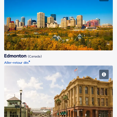
Edmonton
Edmonton
(Canada)
*
Aller-retour dès
Houston