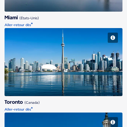
Miami
(États-Unis)
*
Aller-retour dès
Toronto
Toronto
(Canada)
*
Aller-retour dès