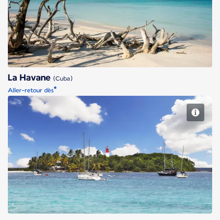
La Havane
La Havane
(Cuba)
*
Aller-retour dès
Pointe à Pitre