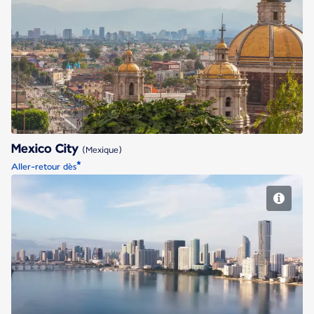
Mexico City
Mexico City
(Mexique)
*
Aller-retour dès
Miami