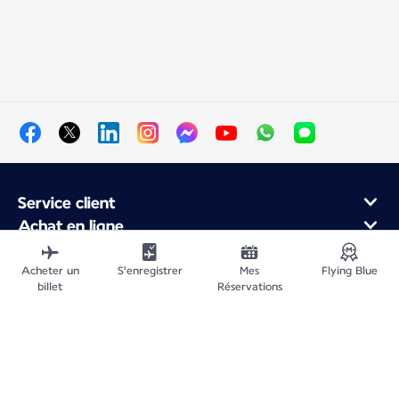
Service client
Achat en ligne
Programme de fidélité et partenaires
À propos d'Air France
Acheter un
S'enregistrer
Mes
Flying Blue
billet
Réservations
Application Mobile Air France
Plan du site
Informations légales
Politique de confidentialité