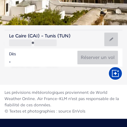
Tunisie
Le Caire (CAI) - Tunis (TUN)
Tunis
Dès
28°C
Tunisie
Réserver un vol
Durée du vol
Août
Les prévisions météorologiques proviennent de World
Weather Online. Air France-KLM n'est pas responsable de la
fiabilité de ces données.
© Textes et photographies : source EnVols