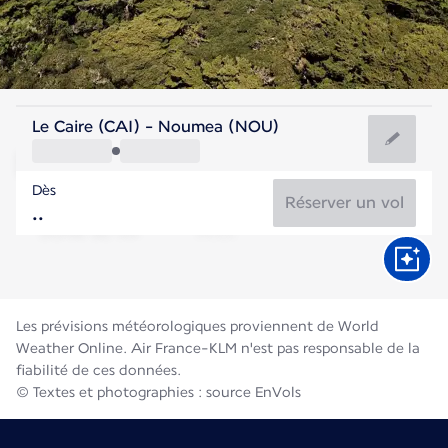
Nouvelle Calédonie
Le Caire (CAI) - Noumea (NOU)
Nouméa
Dès
19°C
Nouvelle Calédonie
Réserver un vol
Durée du vol
Août
Les prévisions météorologiques proviennent de World
Weather Online. Air France-KLM n'est pas responsable de la
fiabilité de ces données.
© Textes et photographies : source EnVols