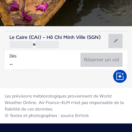
Vietnam
Le Caire (CAI) - Hô Chi Minh Ville (SGN)
Hô Chi Minh-Ville
Dès
28°C
Vietnam
Réserver un vol
Durée du vol
Août
Les prévisions météorologiques proviennent de World
Weather Online. Air France-KLM n'est pas responsable de la
fiabilité de ces données.
© Textes et photographies : source EnVols