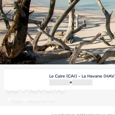
Cuba
Le Caire (CAI) - La Havane (HAV
La Havane
Cuba
Durée du vol