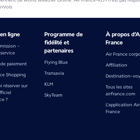
iennent de World Weather Online. Air France-KLM n'est pas respons
EnVols
en ligne
Programme de
À propos d'A
fidélité et
France
émission -
partenaires
 service
Air France corp
Flying Blue
de paiement
Affiliation
Transavia
nce Shopping
Destination-vo
KLM
 réserver sur
Tous les sites
fficiel
airfrance.com
SkyTeam
ce ?
L'application Air
France