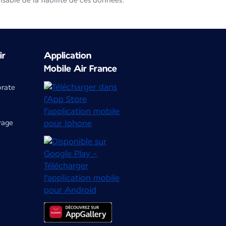
able de la fiabilité de ces données.
ir
Application
Mobile Air France
orate
yage