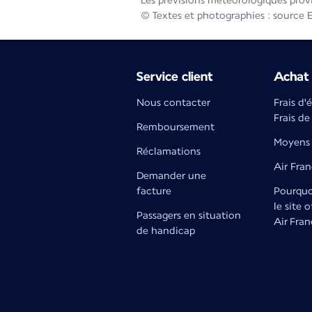
Les prévisions météorologiques prov
© Textes et photographies : source 
Service client
Achat 
Nous contacter
Frais d'
Frais de
Remboursement
Moyens 
Réclamations
Air Fra
Demander une
facture
Pourquoi
le site o
Passagers en situation
Air Fran
de handicap