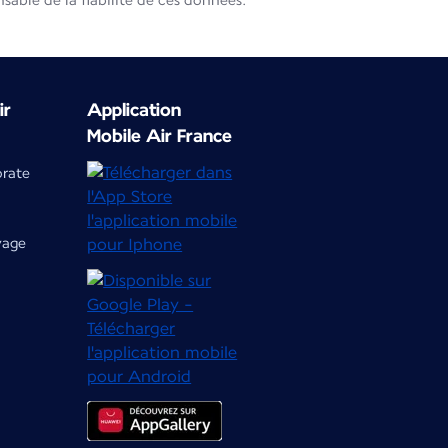
able de la fiabilité de ces données.
ir
Application
Mobile Air France
orate
yage