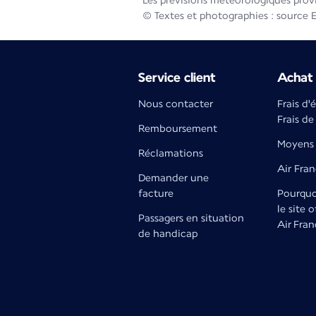
Les prévisions météorologiques prov
© Textes et photographies : source 
Service client
Achat 
Nous contacter
Frais d'
Frais de
Remboursement
Moyens 
Réclamations
Air Fra
Demander une
facture
Pourquoi
le site o
Passagers en situation
Air Fran
de handicap