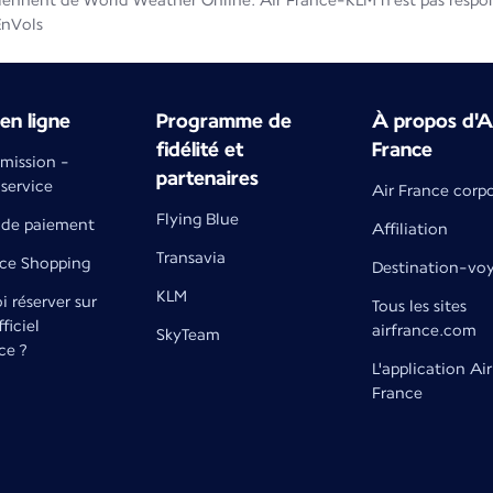
iennent de World Weather Online. Air France-KLM n'est pas respons
EnVols
en ligne
Programme de
À propos d'A
fidélité et
France
émission -
partenaires
 service
Air France corp
Flying Blue
de paiement
Affiliation
Transavia
nce Shopping
Destination-vo
KLM
 réserver sur
Tous les sites
fficiel
airfrance.com
SkyTeam
ce ?
L'application Air
France