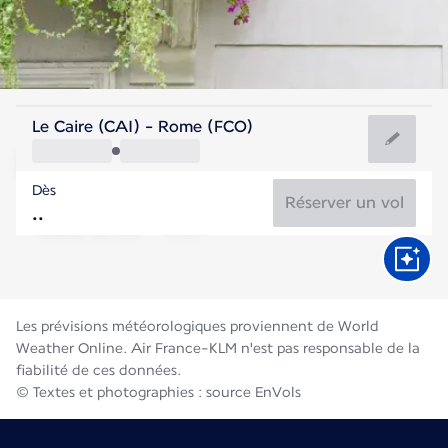
Italie
Le Caire (CAI) - Rome (FCO)
Rome
Dès
27°C
Italie
Réserver un vol
Durée du vol
Août
Les prévisions météorologiques proviennent de World
Weather Online. Air France-KLM n'est pas responsable de la
fiabilité de ces données.
© Textes et photographies : source EnVols