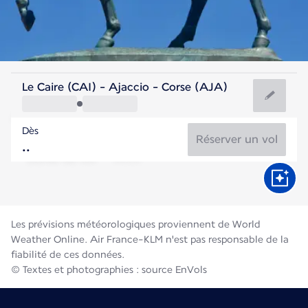
France
Le Caire (CAI) - Ajaccio - Corse (AJA)
Ajaccio
Dès
24°C
France
Réserver un vol
Durée du vol
Août
Les prévisions météorologiques proviennent de World
Weather Online. Air France-KLM n'est pas responsable de la
fiabilité de ces données.
© Textes et photographies : source EnVols