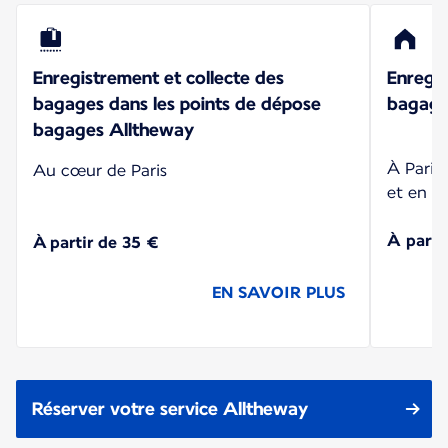
Enregistrement et collecte des
Enregis
bagages dans les points de dépose
bagages
bagages Alltheway
À Paris
Au cœur de Paris
et en r
À parti
À partir de 35 €
EN SAVOIR PLUS
Réserver votre service Alltheway