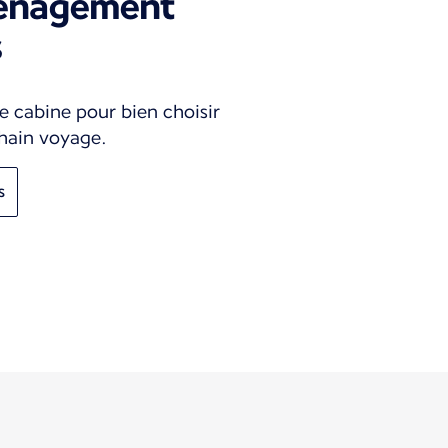
ménagement
s
e cabine pour bien choisir
chain voyage.
s