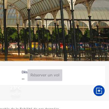
Dès
Réserver un vol
23°C
Août