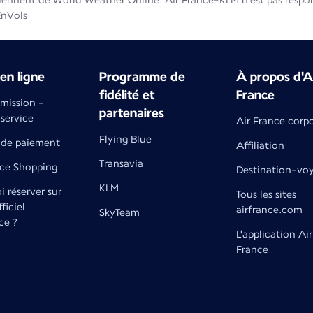
iennent de World Weather Online. Air France-KLM n'est pas respons
EnVols
en ligne
Programme de
À propos d'A
fidélité et
France
émission -
partenaires
 service
Air France corp
Flying Blue
de paiement
Affiliation
Transavia
nce Shopping
Destination-vo
KLM
 réserver sur
Tous les sites
fficiel
airfrance.com
SkyTeam
ce ?
L'application Air
France