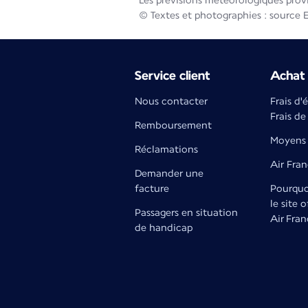
Les prévisions météorologiques prov
© Textes et photographies : source 
Service client
Achat 
Nous contacter
Frais d'
Frais de
Remboursement
Moyens 
Réclamations
Air Fra
Demander une
facture
Pourquoi
le site o
Passagers en situation
Air Fran
de handicap