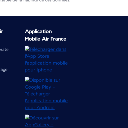
able de la fiabilité de ces données.
ir
Application
Mobile Air France
orate
yage