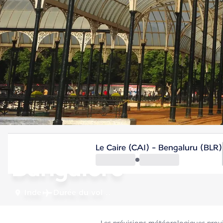
Inde
Le Caire (CAI) - Bengaluru (BLR)
Bangalore
Inde
Durée du vol