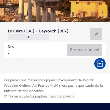
Liban
Le Caire (CAI) - Beyrouth (BEY)
Beyrouth
Dès
28°C
Liban
Réserver un vol
Durée du vol
Août
Les prévisions météorologiques proviennent de World
Weather Online. Air France-KLM n'est pas responsable de la
fiabilité de ces données.
© Textes et photographies : source EnVols