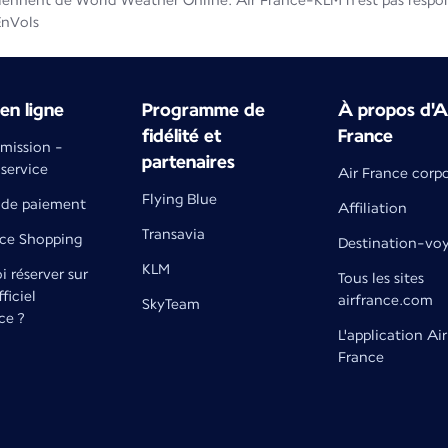
iennent de World Weather Online. Air France-KLM n'est pas respons
EnVols
en ligne
Programme de
À propos d'A
fidélité et
France
émission -
partenaires
 service
Air France corp
Flying Blue
de paiement
Affiliation
Transavia
nce Shopping
Destination-vo
KLM
 réserver sur
Tous les sites
fficiel
airfrance.com
SkyTeam
ce ?
L'application Air
France