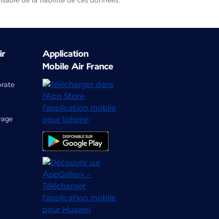
able de la fiabilité de ces données.
ir
Application
Mobile Air France
orate
yage