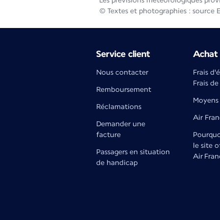
Les prévisions météorologiques prov
© Textes et photographies : source 
Service client
Achat 
Nous contacter
Frais d'
Frais de
Remboursement
Moyens 
Réclamations
Air Fra
Demander une
facture
Pourquoi
le site o
Passagers en situation
Air Fran
de handicap